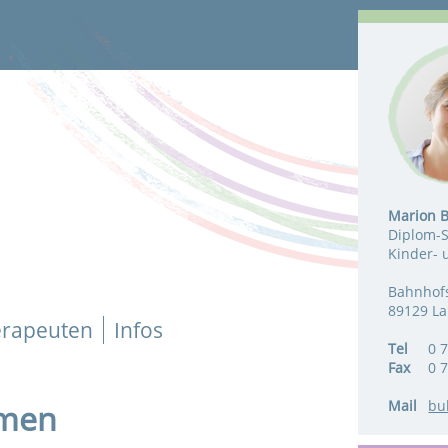
Marion 
Diplom-S
Kinder- 
Bahnhofs
89129 L
erapeuten
Infos
Tel
0 7
Fax
0 7
Mail
bu
mmen