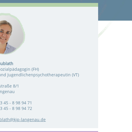
Bublath
ozialpädagogin (FH)
und Jugendlichenpsychotherapeutin (VT)
traße 8/1
angenau
3 45 - 8 98 94 71
3 45 - 8 98 94 72
blath@kjp-langenau.de