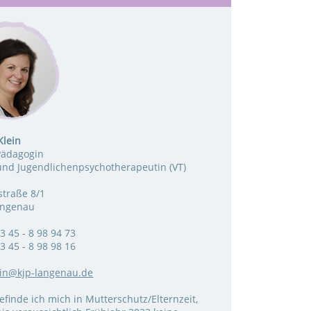
Klein
Pädagogin
und Jugendlichenpsychotherapeutin (VT)
traße 8/1
angenau
3 45 - 8 98 94 73
3 45 - 8 98 98 16
ein@kjp-langenau.de
befinde ich mich in Mutterschutz/Elternzeit,