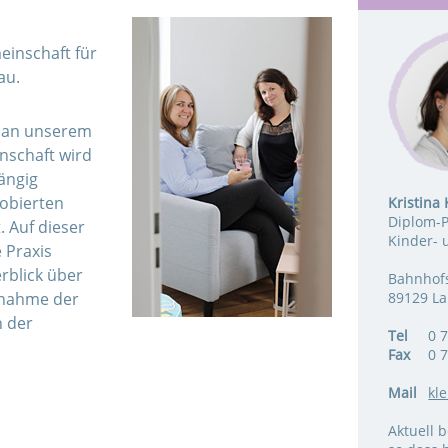
inschaft für
au.
e an unserem
nschaft wird
ängig
obierten
Kristina 
Diplom-
 Auf dieser
Kinder- 
 Praxis
rblick über
Bahnhofs
rnahme der
89129 L
n der
Tel
0 7
Fax
0 7
Mail
kl
Aktuell 